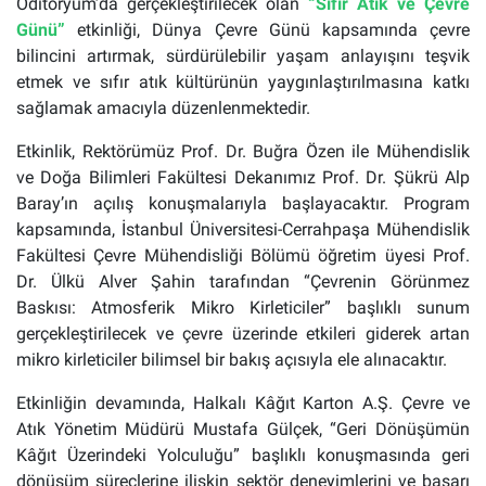
Oditoryum’da gerçekleştirilecek olan
“Sıfır Atık ve Çevre
Günü”
etkinliği, Dünya Çevre Günü kapsamında çevre
bilincini artırmak, sürdürülebilir yaşam anlayışını teşvik
etmek ve sıfır atık kültürünün yaygınlaştırılmasına katkı
sağlamak amacıyla düzenlenmektedir.
Etkinlik, Rektörümüz Prof. Dr. Buğra Özen ile Mühendislik
ve Doğa Bilimleri Fakültesi Dekanımız Prof. Dr. Şükrü Alp
Baray’ın açılış konuşmalarıyla başlayacaktır. Program
kapsamında, İstanbul Üniversitesi-Cerrahpaşa Mühendislik
Fakültesi Çevre Mühendisliği Bölümü öğretim üyesi Prof.
Dr. Ülkü Alver Şahin tarafından “Çevrenin Görünmez
Baskısı: Atmosferik Mikro Kirleticiler” başlıklı sunum
gerçekleştirilecek ve çevre üzerinde etkileri giderek artan
mikro kirleticiler bilimsel bir bakış açısıyla ele alınacaktır.
Etkinliğin devamında, Halkalı Kâğıt Karton A.Ş. Çevre ve
Atık Yönetim Müdürü Mustafa Gülçek, “Geri Dönüşümün
Kâğıt Üzerindeki Yolculuğu” başlıklı konuşmasında geri
dönüşüm süreçlerine ilişkin sektör deneyimlerini ve başarı