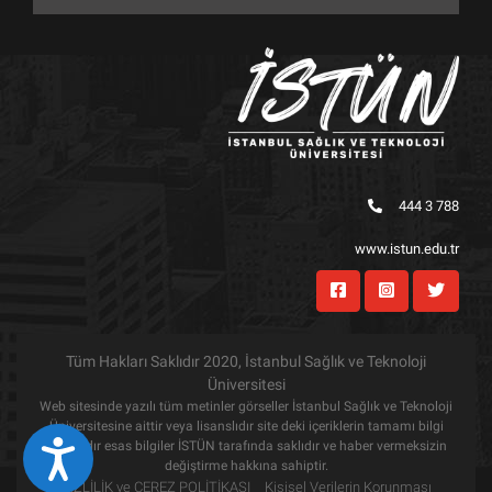
444 3 788
www.istun.edu.tr
Tüm Hakları Saklıdır 2020, İstanbul Sağlık ve Teknoloji
Üniversitesi
Web sitesinde yazılı tüm metinler görseller İstanbul Sağlık ve Teknoloji
Üniversitesine aittir veya lisanslıdır site deki içeriklerin tamamı bilgi
amaçlıdır esas bilgiler İSTÜN tarafında saklıdır ve haber vermeksizin
Eri&#351;ilebilirlik
değiştirme hakkına sahiptir.
GİZLİLİK ve ÇEREZ POLİTİKASI
Kişisel Verilerin Korunması