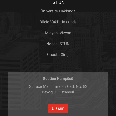
İSTÜN
Üniversite Hakkında
Bilgiç Vakfı Hakkında
Misyon, Vizyon
Neden İSTÜN
E-posta Girişi
Sütlüce Kampüsü
Sütlüce Mah. İmrahor Cad. No: 82
Beyoğlu – İstanbul
Ulaşım