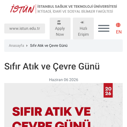
Lütfen
dikkat:
Bu
web
www.istun.edu.tr
Apply
Hızlı
sitesinde,
EN
Now
Erişim
erişilebilirliği
destekleyen
Anasayfa
Sıfır Atık ve Çevre Günü
bir
"Nagish
Sıfır Atık ve Çevre Günü
BiClick"
sistemi
bulunur.
Haziran 06 2026