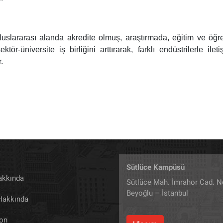
luslararası alanda akredite olmuş, araştırmada, eğitim ve öğret
tör-üniversite iş birliğini arttırarak, farklı endüstrilerle ile
.
Sütlüce Kampüsü
akkında
Sütlüce Mah. İmrahor Cad. N
Beyoğlu – İstanbul
 Hakkında
yon