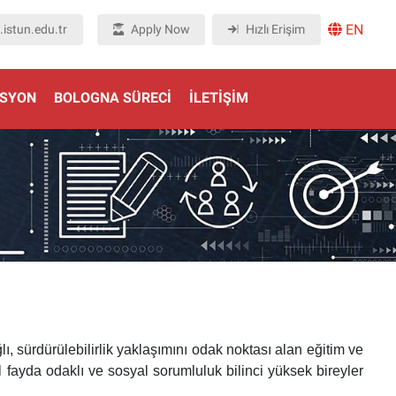
EN
istun.edu.tr
Apply Now
Hızlı Erişim
ASYON
BOLOGNA SÜRECI
İLETIŞIM
ı, sürdürülebilirlik yaklaşımını odak noktası alan eğitim ve
l fayda odaklı ve sosyal sorumluluk bilinci yüksek bireyler