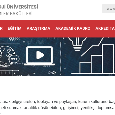
www.
R
EĞITIM
ARAŞTIRMA
AKADEMIK KADRO
AKREDİT
alarak bilgiyi üreten, toplayan ve paylaşan, kurum kültürüne bağl
eti sunmak; analitik düşünebilen, girişimci, yenilikçi, toplumsa
.