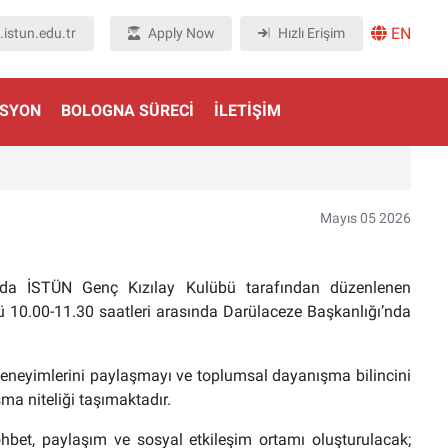
EN
istun.edu.tr
Apply Now
Hızlı Erişim
ASYON
BOLOGNA SÜRECI
İLETIŞIM
Mayıs 05 2026
unda İSTÜN Genç Kızılay Kulübü tarafından düzenlenen
ü 10.00-11.30 saatleri arasında Darülaceze Başkanlığı’nda
 deneyimlerini paylaşmayı ve toplumsal dayanışma bilincini
a niteliği taşımaktadır.
hbet, paylaşım ve sosyal etkileşim ortamı oluşturulacak;